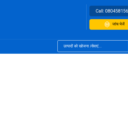
Call:
08045815
जांच भेजें