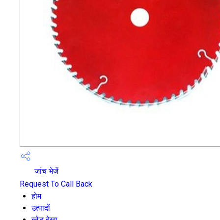
जांच भेजें
Request To Call Back
होम
उत्पादों
ब्लेड देखा