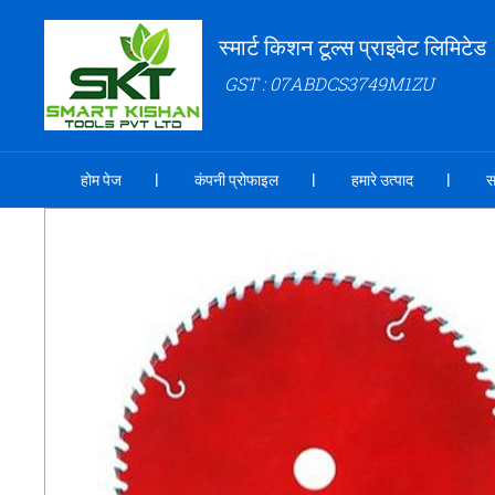
स्मार्ट किशन टूल्स प्राइवेट लिमिटेड
GST : 07ABDCS3749M1ZU
होम पेज
कंपनी प्रोफाइल
हमारे उत्पाद
स